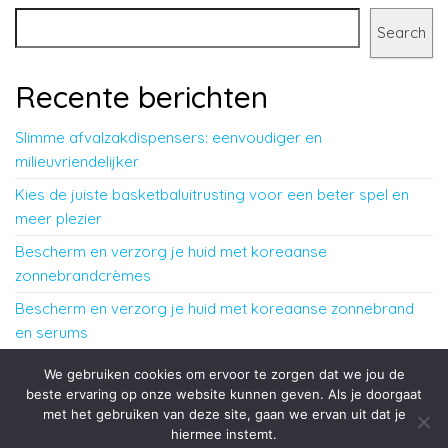
Search
Recente berichten
Slimme afvalzakdispensers: eenvoudiger en
milieuvriendelijker
Kies de juiste basketbaluitrusting voor een beter spel en
meer plezier
Bescherm en verzorg je huid met koreaanse
zonnebrandcrèmes
Bescherm en verzorg je huid met koreaanse zonnebrand
en serums
Samenwerking en veiligheid: wat teamsporten echt
We gebruiken cookies om ervoor te zorgen dat we jou de
bijzonder maakt
beste ervaring op onze website kunnen geven. Als je doorgaat
met het gebruiken van deze site, gaan we ervan uit dat je
hiermee instemt.